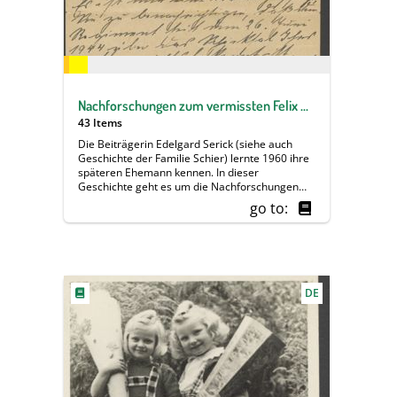
Nachforschungen zum vermissten Felix Unger
43 Items
Die Beiträgerin Edelgard Serick (siehe auch
Geschichte der Familie Schier) lernte 1960 ihre
späteren Ehemann kennen. In dieser
Geschichte geht es um die Nachforschungen
einer Mutter zu ihrem im Krieg vermissten Sohn
go to:
Felix. Der Leutnant Felix Unger (geboren
18.6.1899) wird seit dem 26.6.44 in Bobruisk
vermisst. Seine Mutter Agnes Unger (Oma von
Frau Sericks Ehemann) versucht über Jahre
hinweg, jeden kleinsten Hinweis über ihren
Sohn zu erfahren. Sie schreibt dazu nicht nur an
DE
offizielle Stellen (Suchdienst des Roten Kreuzes
etc.), sondern auch an ehemalige Kameraden.
Die Briefe reichen bis ins Jahr 1950. (Hinweis:
Bei einem Antwortschreiben gibt es einen
Fehler: am 3.8.44 schreibt Oberstleutnant
Höfter versehentlich an Agnes Unger, dass der
"Gatten" leider als vermisste gelten müsse,