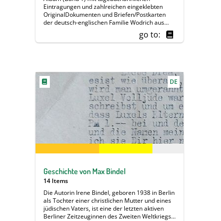
ins Berliner Umland, um Lebensmittel zu
Eintragungen und zahlreichen eingeklebten
besorgen – wie viele Berliner damals. Die
OriginalDokumenten und Briefen/Postkarten
Unterlagen stammen aus dem Zeitraum von
der deutsch-englischen Familie Wodrich aus
1945 bis 1950. Sie enthalten mehrheitlich
Berlin-Charlottenburg für das Jahr 1945.
go to:
Dokumente des Vaters: Arbeitszeugnisse, ein
Bericht des Vaters über das Büro des neuen
Betriebs aus dem Jahr 1949, eine Ausweiskarte
und ein polizeiliches Führungszeugnis sowie
Bankdokumente von Edelgard Serick und ein
Foto von ihrer Einschulung aus dem Jahr 1950.
DE
Der erste Teil der Familienerinnerungen von
Edelgard Serick ist ebenfalls in der Story
enthalten.
Geschichte von Max Bindel
14 Items
Die Autorin Irene Bindel, geboren 1938 in Berlin
als Tochter einer christlichen Mutter und eines
jüdischen Vaters, ist eine der letzten aktiven
Berliner Zeitzeuginnen des Zweiten Weltkriegs.