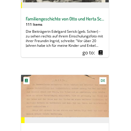
gemeint ist aber der Sohn).
Familiengeschichte von Otto und Herta Schier
111 Items
Die Beiträgerin Edelgard Serick (geb. Schier) -
zu sehen rechts auf ihrem Einschulungsfoto mit
ihrer Freundin Ingrid, schreibt: "Vor über 20
Jahren habe ich für meine Kinder und Enkel
unsere Familiengeschichte aufgeschrieben. Der
go to:
erste der fünf Teile umfasst die Zeit von meiner
Geburt Ende 1944 bis zu Einschulung 1950
(basierend im wesentlichen auf Erinnerungen
meiner Mutter). Vielleicht ist Einiges ja
interessant für Ihre Thematik '80 Jahre
Kriegsende – Befreiung Europas'." Edelgard
DE
Serick wurde am 26. Oktober 1944 in Berlin als
Tochter von Adolf Franz Otto Schier (1906 –
1984) und Margarete Anna Herta Schier, geb.
Janetzky (1919 – 2011) geboren. In dieser Zeit
arbeitete ihr Vater bei der DVL (Deutschen
Versuchsanstalt für Luftfahrt) und ihre Mutter
bei der Sparkasse in Eichenwalde. Ihr Vater
wurde durch seine Tätigkeit bei einem
kriegswichtigen Betrieb nicht eingezogen.
Gegen Kriegsende wurde er jedoch Mitglied des
Volkssturmes und übernahm den Wachdienst