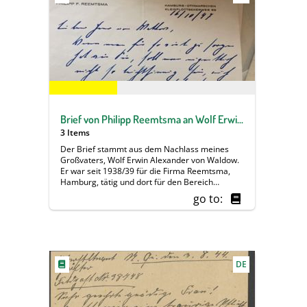
Brief von Philipp Reemtsma an Wolf Erwin Alexander von Waldow
3 Items
Der Brief stammt aus dem Nachlass meines
Großvaters, Wolf Erwin Alexander von Waldow.
Er war seit 1938/39 für die Firma Reemtsma,
Hamburg, tätig und dort für den Bereich
Orienttabake zuständig. Nach familiärer
go to:
Überlieferung bestand ein gutes Verhältnis zur
Familie Reemtsma. Nach dem Zweiten
Weltkrieg musste mein Großvater das
Unternehmen verlassen. Als Grund wird
einerseits genannt, dass es für Orienttabake
keine Abnehmer mehr gab. Eine alternative
DE
Überlieferung besagt, dass er seinen Posten
zugunsten eines jüdischen Mitarbeiters räumen
sollte, der 1938 emigriert war und nach
Kriegsende zurückkehrte.