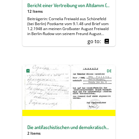
Bericht einer Vertreibung von Altdamm (Stettin) nach Lensahn (Holstein) ab März 1945
12 Items
Beiträgerin: Cornelia Freiwald aus Schönefeld
(bei Berlin) Postkarte vom 9.1.48 und Brief vom
1.2.1948 an meinen Großvater August Freiwald
in Berlin-Rudow von seinem Freund August
Zimmat. Der 73-jährige August Zimmat schickt
go to:
zunächst eine Postkarte, um herauszufinden, ob
sein Freund August Freiwald unter der ihm
mitgeteilten Berliner Anschrift erreichbar ist.
Als sich dies bewahrheitet, schreibt er einen
ausführlichen Brief und berichtet ihm von der
Vertreibung und den Schicksalsschlägen seiner
DE
Familie und befreundeter Familien. Sie wurden
am 6. März 1945 aufgefordert, ihre Heimat in
Altdamm (Stettin) zu verlassen. Über mehrere
Stationen - und eine kurze Rückkehr in das
zerstörte Heim - gelangten sie schließlich nach
Lensahn in Ost-Holstein. Mit schwarzem Humor
schildert er die alltäglichen
Überlebensstrategien. Die Transkription
stammt von Cornelia Freiwald und enthält noch
einige Lücken.
Die antifaschistischen und demokratischen Kräfte formieren sich für einen Neuanfang mit Unterstützung der sowjetischen Besatzungsmacht
2 Items